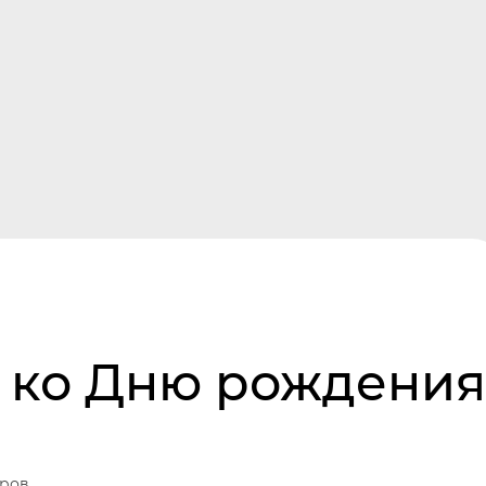
Мухачева, 230
г. Бийск
+7-913-277-23-95
Команда
Новости
Отзывы
К
 ко Дню рождения
ров