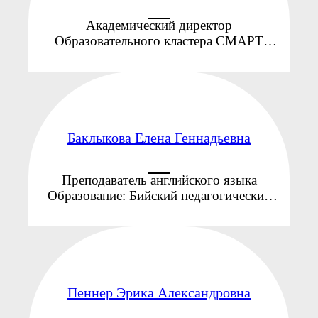
Академический директор
Образовательного кластера СМАРТ
Образование: Барнаульский
государственный педагогический
институт, факультет иностранных языков
(сейчас ЛИИН), 1990 г. Специальность:
Немецкий язык ...
Баклыкова Елена Геннадьевна
Преподаватель английского языка
Образование: Бийский педагогический
государственный университет им. В.М.
Шукшина, 2008 год Специальность:
«Иностранный (английский) язык» с
дополнительной специальностью ...
Пеннер Эрика Александровна