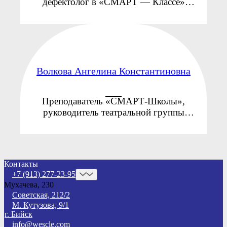
дефектолог в «СМАРТ — Классе»
Образование: «АГГПУ им. В.М.
Шукшина», г. Бийск, 2018г. Бакалавр
ФГБОУ ВО «АлтГПУ», ...
Волкова Ангелина Константиновна
Преподаватель «СМАРТ-Школы»,
руководитель театральной группы
начальной школы, администратор офиса
«СМАРТ» Образование: ФГОУ ВПО
«Алтайский государственный институт
культуры», 2023г. Кафедра «Театральная
Контакты
...
+7 (913) 277-23-95
Мухачева, 230
Советская, 212/2
М. Кутузова, 9/1
г. Бийск
info@wescle.com