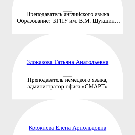
Преподаватель английского языка
Образование: БГПУ им. В.М. Шукшина,
2008 г. (диплом с отличием)
Специальность: «Иностранный
(английский) язык» с дополнительной
специальностью ...
Злоказова Татьяна Анатольевна
Преподаватель немецкого языка,
администратор офиса «СМАРТ»
Образование: Барнаульский
государственный педагогический
университет, факультет иностранных
языков (сейчас ЛИИН). Кандидат
филологических наук, специальность ...
Коржнева Елена Арнольдовна