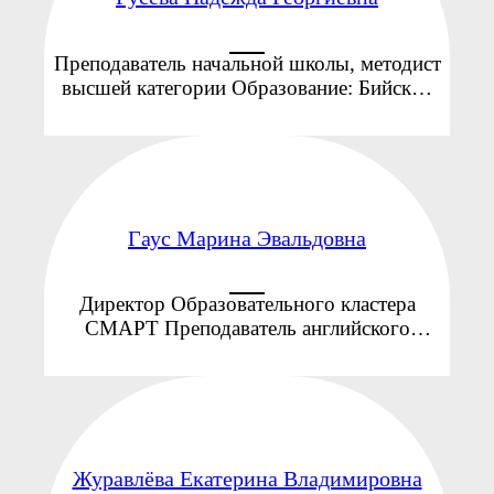
Преподаватель начальной школы, методист
высшей категории Образование: Бийский
государственный педагогический институт
(специальность: педагогика и методика
начального образования) Общий стаж
работы: ...
Гаус Марина Эвальдовна
Директор Образовательного кластера
СМАРТ Преподаватель английского
языка, интеллект-тренер, профориентолог,
коуч. Кандидат филологических наук, два
высших образования (русский язык,
литература, английский язык ...
Журавлёва Екатерина Владимировна