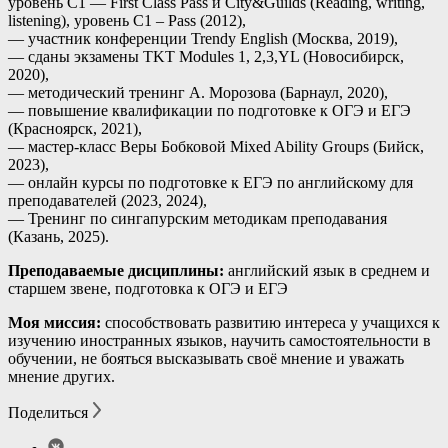
уровень C1 — First Class Pass и City&Guilds (Reading, writing,
listening), уровень C1 – Pass (2012),
— участник конференции Trendy English (Москва, 2019),
— сданы экзамены TKT Modules 1, 2,3,YL (Новосибирск,
2020),
— методический тренинг А. Морозова (Барнаул, 2020),
— повышение квалификации по подготовке к ОГЭ и ЕГЭ
(Красноярск, 2021),
— мастер-класс Веры Бобковой Mixed Ability Groups (Бийск,
2023),
— онлайн курсы по подготовке к ЕГЭ по английскому для
преподавателей (2023, 2024),
— Тренинг по сингапурским методикам преподавания
(Казань, 2025).
Преподаваемые дисциплины:
английский язык в среднем и
старшем звене, подготовка к ОГЭ и ЕГЭ
Моя миссия:
способствовать развитию интереса у учащихся к
изучению иностранных языков, научить самостоятельности в
обучении, не бояться высказывать своё мнение и уважать
мнение других.
Поделиться