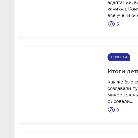
адаптации, 
каникул. Ко
все ученики 
5
НОВОСТИ
Итоги ле
Как же быстр
создавали п
микрозелень
рисовали...
9