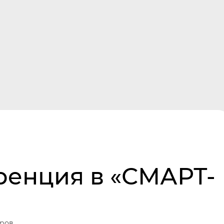
Мухачева, 230
г. Бийск
+7-913-277-23-95
Команда
Новости
Отзывы
К
ренция в «СМАРТ-
ров