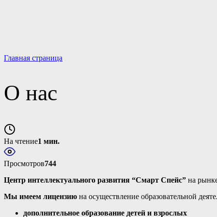
Материально-техническое обеспечение и оснащенность о
Платные образовательные услуги
Вакантные места для приема обучающихся
Международное сотрудничество
Результаты специальной оценки условий труда (СОУТ)
Главная страница
О нас
На чтение
1 мин.
Просмотров
744
Центр интеллектуального развития “Смарт Спейс”
на рынке
Мы имеем лицензию
на осуществление образовательной деят
дополнительное образование детей и взрослых