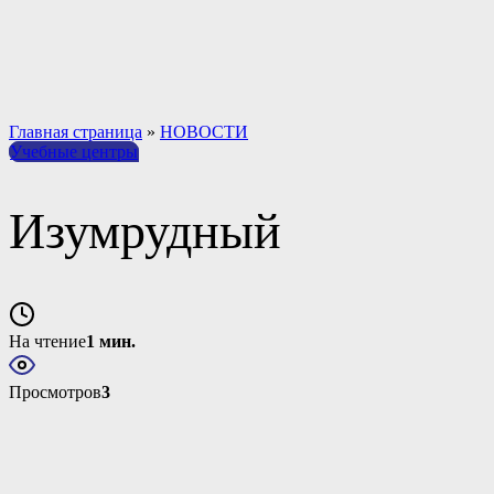
Материально-техническое обеспечение и оснащенность о
Платные образовательные услуги
Вакантные места для приема обучающихся
Международное сотрудничество
Результаты специальной оценки условий труда (СОУТ)
Главная страница
»
НОВОСТИ
Учебные центры
Изумрудный
На чтение
1 мин.
Просмотров
3