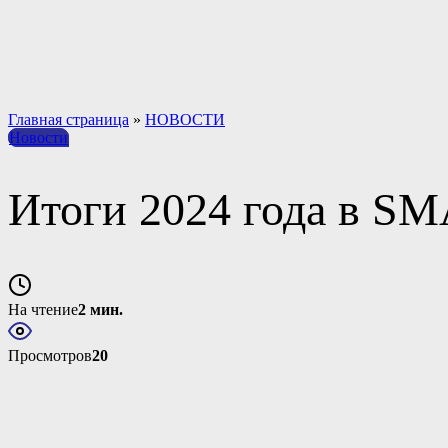
Материально-техническое обеспечение и оснащенность о
Платные образовательные услуги
Вакантные места для приема обучающихся
Международное сотрудничество
Результаты специальной оценки условий труда (СОУТ)
Главная страница
»
НОВОСТИ
Новости
Итоги 2024 года в S
На чтение
2 мин.
Просмотров
20