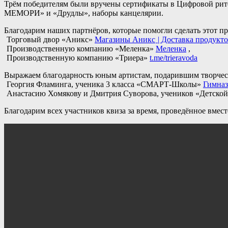
Трём победителям были вручены сертификаты в Цифровой ри
МЕМОРИ» и «Друдлы», наборы канцелярии.
Благодарим наших партнёров, которые помогли сделать этот пр
Торговый двор «Аникс»
Магазины Аникс
| Доставка продукт
Производственную компанию «Меленка»
Меленка
,
Производственную компанию «Триера»
t.me/trieravoda
Выражаем благодарность юным артистам, подарившим творческ
Георгия Фламинга, ученика 3 класса «СМАРТ-Школы»
Гимназ
Анастасию Хомякову и Дмитрия Суворова, учеников «Детско
Благодарим всех участников квиза за время, проведённое вмест