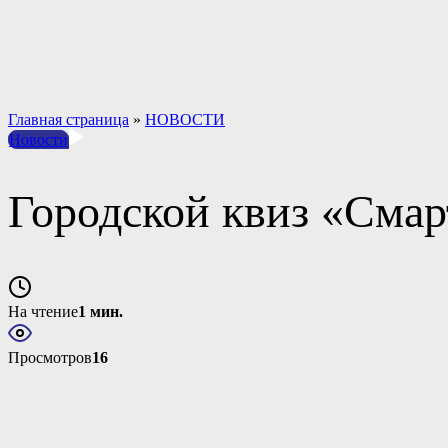
Материально-техническое обеспечение и оснащенность о
Платные образовательные услуги
Вакантные места для приема обучающихся
Международное сотрудничество
Результаты специальной оценки условий труда (СОУТ)
Главная страница
»
НОВОСТИ
Новости
Городской квиз «Смар
На чтение
1 мин.
Просмотров
16