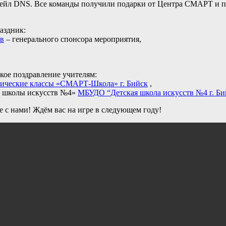
тейл DNS. Все команды получили подарки от Центра СМАРТ и 
аздник:
ов
– генерального спонсора мероприятия,
ое поздравление учителям:
ические классы «СМАРТ-Школа» г. Бийск
,
й школы искусств №4»
МБУДО “Детская школа искусств №4 г. Би
е с нами! Ждём вас на игре в следующем году!