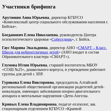
Участники брифинга
Арутюнян Анна Юрьевна
, директор КГБУСО
«Комплексный центр социального обслуживания населения г.
Бийска».
Богданович Елена Николаевна
, руководитель Центра
психологического здоровья «
Собеседник
», г. Бийск.
Гаус Марина Эвальдовна
, директор АНО «
СМАРТ – Класс.
Школа для нейроотличных детей
» (АНО входит в состав
Образовательного кластера «СМАРТ»).
Глумова Юлия Юрьевна
, старший воспитатель МБОУ
«СОШ №25», дошкольного корпуса, в учреждении работают
группы для детей с ЗПР.
Гурикова Елена Викторовна
, председатель Алтайской
региональной общественной организации родителей детей-
инвалидов, имеющих заболевания опорно-двигательного
аппарата и ментальные нарушения «Дети-Ангелы.
Кривых Елена Владимировна
, педагог-психолог, зав.
стационарным отделением КГБУСО «Краевой